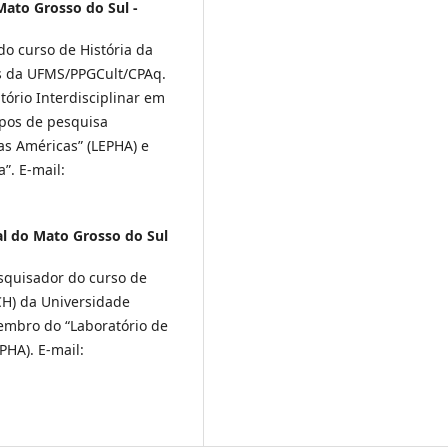
Mato Grosso do Sul -
do curso de História da
s da UFMS/PPGCult/CPAq.
ório Interdisciplinar em
upos de pesquisa
as Américas” (LEPHA) e
”. E-mail:
l do Mato Grosso do Sul
esquisador do curso de
CH) da Universidade
Membro do “Laboratório de
PHA). E-mail: