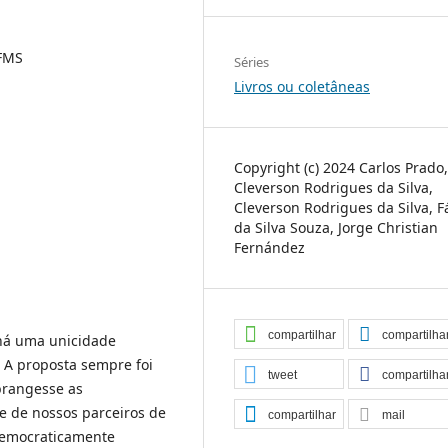
UFMS
Séries
Livros ou coletâneas
Copyright (c) 2024 Carlos Prado,
Cleverson Rodrigues da Silva,
Cleverson Rodrigues da Silva, F
da Silva Souza, Jorge Christian
Fernández
compartilhar
compartilha
 há uma unicidade
. A proposta sempre foi
tweet
compartilha
brangesse as
e de nossos parceiros de
compartilhar
mail
 democraticamente